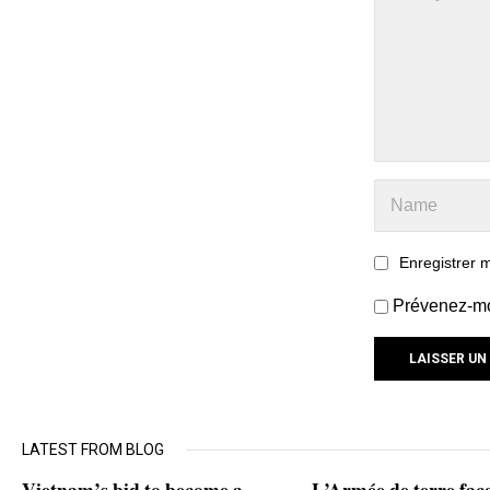
Enregistrer 
Prévenez-moi
LATEST FROM BLOG
Vietnam’s bid to become a
L’Armée de terre fac