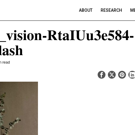
ABOUT
RESEARCH
ME
_vision-RtaIUu3e584-
lash
n read