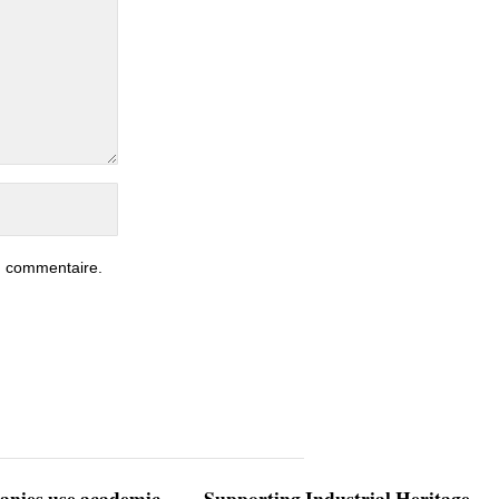
n commentaire.
nies use academic
Supporting Industrial Heritage