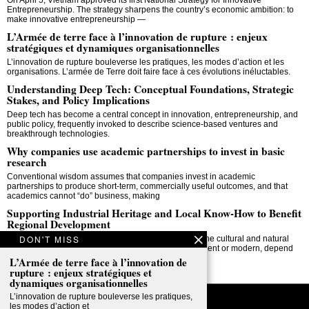
On April 5, Vietnam approved its first National Strategy for Innovative
Entrepreneurship. The strategy sharpens the country’s economic ambition: to
make innovative entrepreneurship —
L’Armée de terre face à l’innovation de rupture : enjeux
stratégiques et dynamiques organisationnelles
L’innovation de rupture bouleverse les pratiques, les modes d’action et les
organisations. L’armée de Terre doit faire face à ces évolutions inéluctables.
Understanding Deep Tech: Conceptual Foundations, Strategic
Stakes, and Policy Implications
Deep tech has become a central concept in innovation, entrepreneurship, and
public policy, frequently invoked to describe science-based ventures and
breakthrough technologies.
Why companies use academic partnerships to invest in basic
research
Conventional wisdom assumes that companies invest in academic
partnerships to produce short-term, commercially useful outcomes, and that
academics cannot “do” business, making
Supporting Industrial Heritage and Local Know-How to Benefit
Regional Development
DON'T MISS
Industrial heritage expresses the close link between the cultural and natural
environment, since industrial processes, whether ancient or modern, depend
on natural
L’Armée de terre face à l’innovation de
rupture : enjeux stratégiques et
dynamiques organisationnelles
L’innovation de rupture bouleverse les pratiques,
les modes d’action et