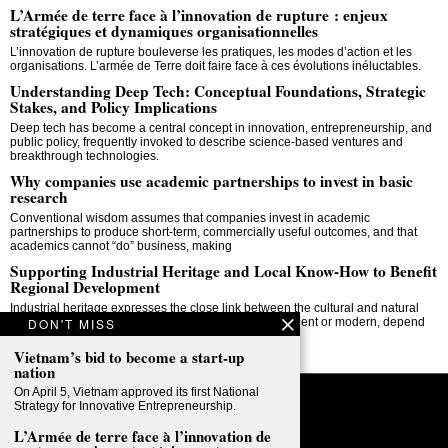
L’Armée de terre face à l’innovation de rupture : enjeux
stratégiques et dynamiques organisationnelles
L’innovation de rupture bouleverse les pratiques, les modes d’action et les
organisations. L’armée de Terre doit faire face à ces évolutions inéluctables.
Understanding Deep Tech: Conceptual Foundations, Strategic
Stakes, and Policy Implications
Deep tech has become a central concept in innovation, entrepreneurship, and
public policy, frequently invoked to describe science-based ventures and
breakthrough technologies.
Why companies use academic partnerships to invest in basic
research
Conventional wisdom assumes that companies invest in academic
partnerships to produce short-term, commercially useful outcomes, and that
academics cannot “do” business, making
Supporting Industrial Heritage and Local Know-How to Benefit
Regional Development
Industrial heritage expresses the close link between the cultural and natural
DON'T MISS
environment, since industrial processes, whether ancient or modern, depend
on natural
Vietnam’s bid to become a start-up
nation
On April 5, Vietnam approved its first National
Strategy for Innovative Entrepreneurship.
©
2026
All rights reserved.
L’Armée de terre face à l’innovation de