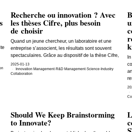
Recherche ou innovation ? Avec
B
s
les thèses Cifre, plus besoin
u
de choisir
c
r
Quand un jeune chercheur, un laboratoire et une
k
ite
entreprise s’associent, les résultats sont souvent
spectaculaires. Grâce au dispositif de la thèse Cifre,
In
co
2025-01-13
on
Innovation Management
·
R&D Management
·
Science-Industry
an
Collaboration
re
20
Co
Should We Keep Brainstorming
L
to Innovate?
c
S