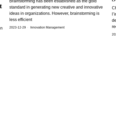
Brainstorming has been established as the gold
t
standard in generating new creative and innovative
Ch
ideas in organizations. However, brainstorming is
l’
less efficient
de
re
2023-12-29
Innovation Management
on
20