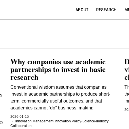
ABOUT
RESEARCH
ME
Why companies use academic
D
partnerships to invest in basic
v
research
c
Conventional wisdom assumes that companies
Th
invest in academic partnerships to produce short-
th
es
term, commercially useful outcomes, and that
in
academics cannot “do” business, making
20
2026-01-15
Innovation Management
·
Innovation Policy
·
Science-Industry
gy
Collaboration