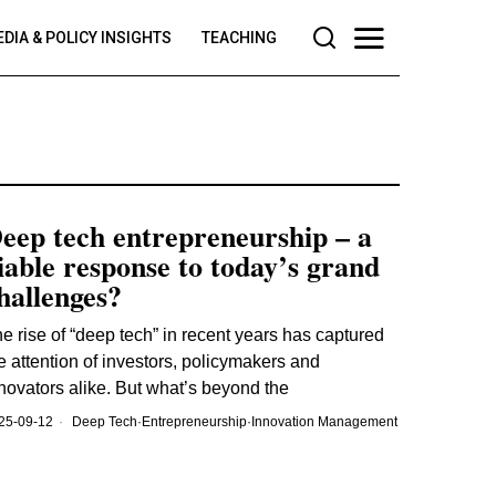
DIA & POLICY INSIGHTS
TEACHING
eep tech entrepreneurship – a
iable response to today’s grand
hallenges?
e rise of “deep tech” in recent years has captured
e attention of investors, policymakers and
novators alike. But what’s beyond the
25-09-12
Deep Tech
·
Entrepreneurship
·
Innovation Management