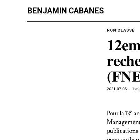
BENJAMIN CABANES
NON CLASSÉ
12em
rech
(FNE
2021-07-06
1 mi
e
Pour la 12
an
Management, 
publications
ouvrage de r