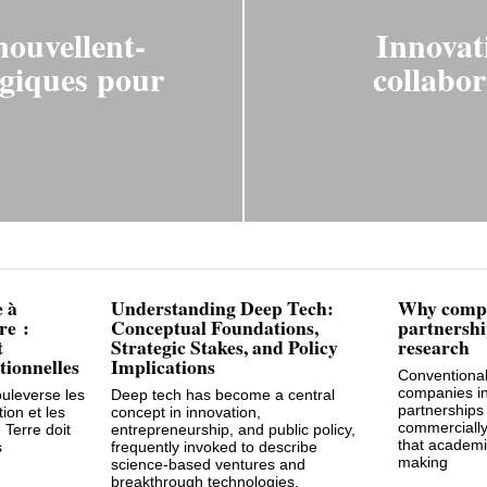
nouvellent-
Innovat
logiques pour
collabor
e à
Understanding Deep Tech:
Why compa
re :
Conceptual Foundations,
partnership
t
Strategic Stakes, and Policy
research
ionnelles
Implications
Conventiona
companies in
ouleverse les
Deep tech has become a central
partnerships
ion et les
concept in innovation,
commercially
 Terre doit
entrepreneurship, and public policy,
that academi
s
frequently invoked to describe
making
science-based ventures and
breakthrough technologies.