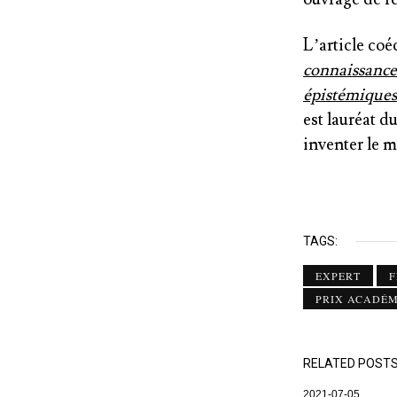
L’article coé
connaissance
épistémiques
est lauréat 
inventer le
TAGS:
EXPERT
F
PRIX ACADÉ
RELATED POST
2021-07-05