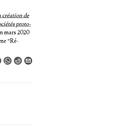
a création de
ciétés proto-
n mars 2020
ème
“Ré-