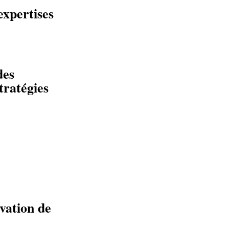
expertises
des
tratégies
vation de