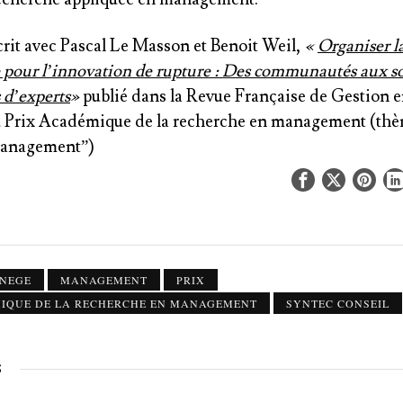
crit avec Pascal Le Masson et Benoit Weil,
«
Organiser l
 pour l’innovation de rupture : Des communautés aux so
 d’experts
»
publié dans la
Revue Française de Gestion
e
du Prix Académique de la recherche en management (th
 management”
)
NEGE
MANAGEMENT
PRIX
MIQUE DE LA RECHERCHE EN MANAGEMENT
SYNTEC CONSEIL
S