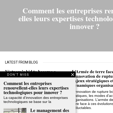
Comment les entreprises re
elles leurs expertises techno
innover ?
LATEST FROM BLOG
Vietnam’s bid to become a
L’Armée de terre fac
DON'T MISS
start-up nation
l’innovation de ruptu
enjeux stratégiques e
Comment les entreprises
On April 5, Vietnam approved its first
dynamiques organisat
renouvellent-elles leurs expertises
National Strategy for Innovative
Entrepreneurship. The strategy
technologiques pour innover ?
L’innovation de rupture b
sharpens the country’s economic
pratiques, les modes d’act
La capacité d’innovation des entreprises
ambition: to make innovative
organisations. L’armée de
technologiques se base sur la
entrepreneurship —
faire face à ces évolution
inéluctables.
Le management des